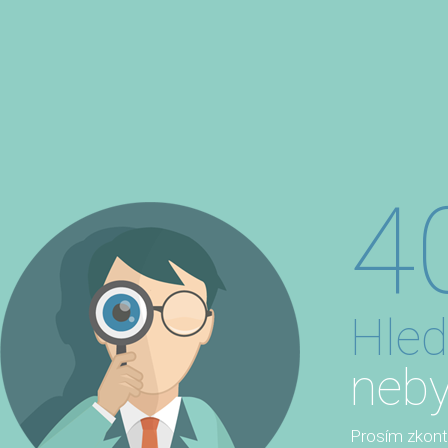
4
Hled
neby
Prosím zkontro